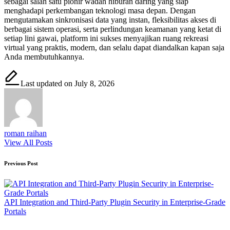
sebagai salah satu pionir wadah hiburan daring yang siap
menghadapi perkembangan teknologi masa depan. Dengan
mengutamakan sinkronisasi data yang instan, fleksibilitas akses di
berbagai sistem operasi, serta perlindungan keamanan yang ketat di
setiap lini gawai, platform ini sukses menyajikan ruang rekreasi
virtual yang praktis, modern, dan selalu dapat diandalkan kapan saja
Anda membutuhkannya.
Last updated on July 8, 2026
roman raihan
View All Posts
Post
Previous Post
navigation
API Integration and Third-Party Plugin Security in Enterprise-Grade
Portals