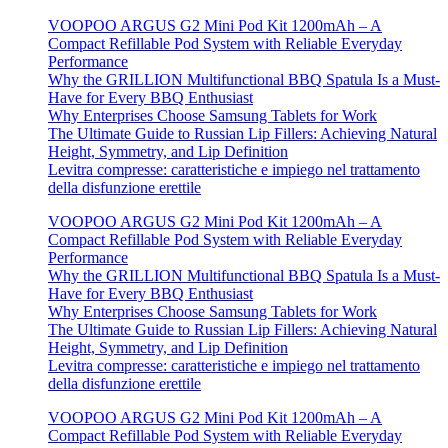
VOOPOO ARGUS G2 Mini Pod Kit 1200mAh – A
Compact Refillable Pod System with Reliable Everyday
Performance
Why the GRILLION Multifunctional BBQ Spatula Is a Must-
Have for Every BBQ Enthusiast
Why Enterprises Choose Samsung Tablets for Work
The Ultimate Guide to Russian Lip Fillers: Achieving Natural
Height, Symmetry, and Lip Definition
Levitra compresse: caratteristiche e impiego nel trattamento
della disfunzione erettile
VOOPOO ARGUS G2 Mini Pod Kit 1200mAh – A
Compact Refillable Pod System with Reliable Everyday
Performance
Why the GRILLION Multifunctional BBQ Spatula Is a Must-
Have for Every BBQ Enthusiast
Why Enterprises Choose Samsung Tablets for Work
The Ultimate Guide to Russian Lip Fillers: Achieving Natural
Height, Symmetry, and Lip Definition
Levitra compresse: caratteristiche e impiego nel trattamento
della disfunzione erettile
VOOPOO ARGUS G2 Mini Pod Kit 1200mAh – A
Compact Refillable Pod System with Reliable Everyday