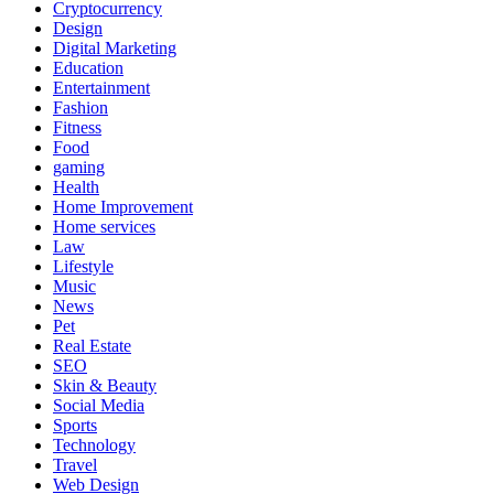
Cryptocurrency
Design
Digital Marketing
Education
Entertainment
Fashion
Fitness
Food
gaming
Health
Home Improvement
Home services
Law
Lifestyle
Music
News
Pet
Real Estate
SEO
Skin & Beauty
Social Media
Sports
Technology
Travel
Web Design