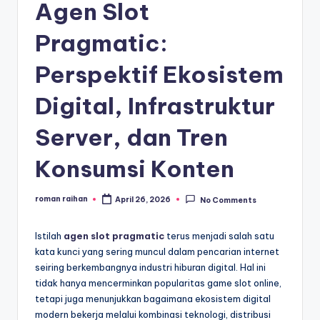
Agen Slot
Pragmatic:
Perspektif Ekosistem
Digital, Infrastruktur
Server, dan Tren
Konsumsi Konten
roman raihan
April 26, 2026
No Comments
Posted
by
Istilah
agen slot pragmatic
terus menjadi salah satu
kata kunci yang sering muncul dalam pencarian internet
seiring berkembangnya industri hiburan digital. Hal ini
tidak hanya mencerminkan popularitas game slot online,
tetapi juga menunjukkan bagaimana ekosistem digital
modern bekerja melalui kombinasi teknologi, distribusi