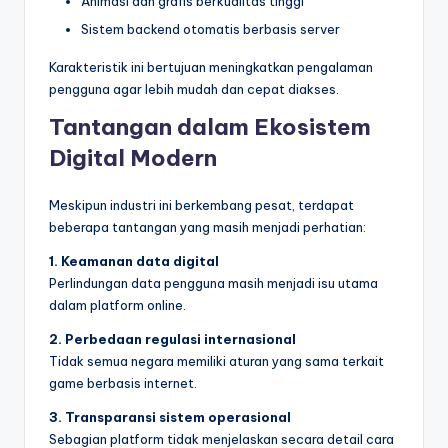
Animasi dan grafis berkualitas tinggi
Sistem backend otomatis berbasis server
Karakteristik ini bertujuan meningkatkan pengalaman
pengguna agar lebih mudah dan cepat diakses.
Tantangan dalam Ekosistem
Digital Modern
Meskipun industri ini berkembang pesat, terdapat
beberapa tantangan yang masih menjadi perhatian:
1. Keamanan data digital
Perlindungan data pengguna masih menjadi isu utama
dalam platform online.
2. Perbedaan regulasi internasional
Tidak semua negara memiliki aturan yang sama terkait
game berbasis internet.
3. Transparansi sistem operasional
Sebagian platform tidak menjelaskan secara detail cara