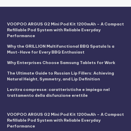
VOOPOO ARGUS G2 Mini Pod Kit 1200mAh – A Compact
Refillable Pod System with Reliable Everyday
Performance
Why the GRILLION Multifunctional BBQ Spatula Is a
Must-Have for Every BBQ Enthusiast
Why Enterprises Choose Samsung Tablets for Work
The Ultimate Guide to Russian Lip Fillers: Achieving
Natural Height, Symmetry, and Lip Definition
Levitra compresse: caratteristiche e impiego nel
trattamento della disfunzione erettile
VOOPOO ARGUS G2 Mini Pod Kit 1200mAh – A Compact
Refillable Pod System with Reliable Everyday
Performance