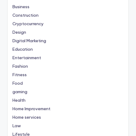
Business
Construction
Cryptocurrency
Design
Digital Marketing
Education
Entertainment
Fashion
Fitness
Food
gaming
Health
Home Improvement
Home services
Law
Lifestyle