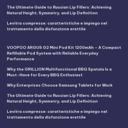
The Ultimate Guide to Russian Lip Fillers: Achieving
Natural Height, Symmetry, and Lip Definition
Levitra compresse: caratteristiche e impiego nel
trattamento della disfunzione erettile
VOOPOO ARGUS G2 Mini Pod Kit 1200mAh – A Compact
Refillable Pod System with Reliable Everyday
Performance
Why the GRILLION Multifunctional BBQ Spatula Is a
Must-Have for Every BBQ Enthusiast
Why Enterprises Choose Samsung Tablets for Work
The Ultimate Guide to Russian Lip Fillers: Achieving
Natural Height, Symmetry, and Lip Definition
Levitra compresse: caratteristiche e impiego nel
trattamento della disfunzione erettile