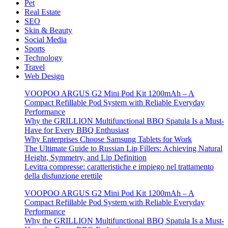
Pet
Real Estate
SEO
Skin & Beauty
Social Media
Sports
Technology
Travel
Web Design
VOOPOO ARGUS G2 Mini Pod Kit 1200mAh – A
Compact Refillable Pod System with Reliable Everyday
Performance
Why the GRILLION Multifunctional BBQ Spatula Is a Must-
Have for Every BBQ Enthusiast
Why Enterprises Choose Samsung Tablets for Work
The Ultimate Guide to Russian Lip Fillers: Achieving Natural
Height, Symmetry, and Lip Definition
Levitra compresse: caratteristiche e impiego nel trattamento
della disfunzione erettile
VOOPOO ARGUS G2 Mini Pod Kit 1200mAh – A
Compact Refillable Pod System with Reliable Everyday
Performance
Why the GRILLION Multifunctional BBQ Spatula Is a Must-