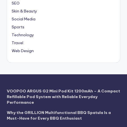
SEO
Skin & Beauty
Social Media
Sports
Technology
Travel
Web Design
VOOPOO ARGUS G2 Mini Pod Kit 1200mAh – A Compact
Refillable Pod System with Reliable Everyday
Performance
Why the GRILLION Multifunctional BBQ Spatula Is a
Must-Have for Every BBQ Enthusiast