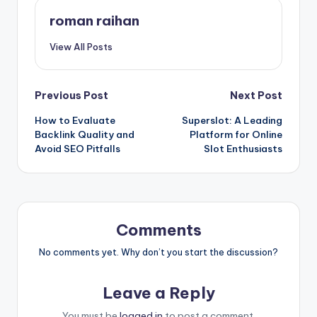
roman raihan
View All Posts
Post
Previous Post
Next Post
How to Evaluate
Superslot: A Leading
navigation
Backlink Quality and
Platform for Online
Avoid SEO Pitfalls
Slot Enthusiasts
Comments
No comments yet. Why don’t you start the discussion?
Leave a Reply
You must be
logged in
to post a comment.