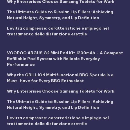
Why Enterprises Choose Samsung Tablets for Work
The Ultimate Guide to Russian Lip Fillers: Achieving
Natural Height, Symmetry, and Lip Definition
Levitra compresse: caratteristiche e impiego nel
trattamento della disfunzione erettile
VOOPOO ARGUS G2 Mini Pod Kit 1200mAh – A Compact
Refillable Pod System with Reliable Everyday
Performance
Why the GRILLION Multifunctional BBQ Spatula Is a
Must-Have for Every BBQ Enthusiast
Why Enterprises Choose Samsung Tablets for Work
The Ultimate Guide to Russian Lip Fillers: Achieving
Natural Height, Symmetry, and Lip Definition
Levitra compresse: caratteristiche e impiego nel
trattamento della disfunzione erettile