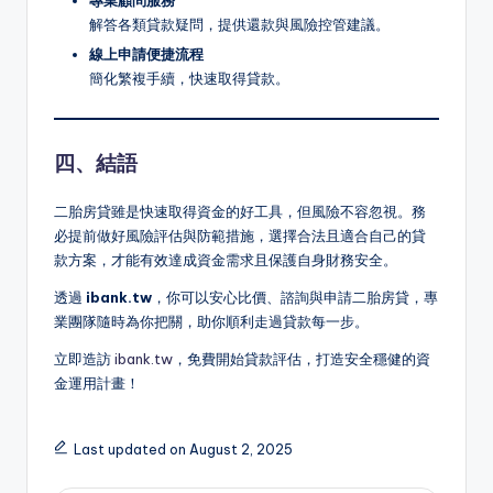
解答各類貸款疑問，提供還款與風險控管建議。
線上申請便捷流程
簡化繁複手續，快速取得貸款。
四、結語
二胎房貸雖是快速取得資金的好工具，但風險不容忽視。務
必提前做好風險評估與防範措施，選擇合法且適合自己的貸
款方案，才能有效達成資金需求且保護自身財務安全。
透過
ibank.tw
，你可以安心比價、諮詢與申請二胎房貸，專
業團隊隨時為你把關，助你順利走過貸款每一步。
立即造訪
ibank.tw
，免費開始貸款評估，打造安全穩健的資
金運用計畫！
Last updated on August 2, 2025