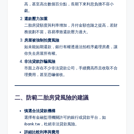
高，甚至高出數個百分點，長期下來利息負擔不容小
覷。
還款壓力加重
二胎房貸額度與利率增加，月付金額也隨之提高，若財
務規劃不當，容易導致還款壓力過大。
房屋被強制拍賣風險
如未能如期還款，銀行有權透過法拍程序處理房產，讓
你失去房屋所有權。
非法貸款詐騙風險
市面上存在不少非法貸款公司，手續費高昂且收取不合
理費用，甚至恐嚇催收。
二、防範二胎房貸風險的建議
慎選合法貸款機構
選擇有金融監理機關許可的銀行或貸款平台，如
ibank.tw，杜絕非法貸款風險。
詳細比較利率與費用