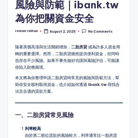
風險與防範｜ibank.tw
為你把關資金安全
roman raihan
August 2, 2025
No Comments
Posted
by
隨著房價高漲與生活開銷增加，
二胎房貸
成為許多人資金周
轉的重要選擇。然而，二胎房貸雖然提供便利資金，但同時
也存在不少風險。如果不事先做好功課與風險評估，可能讓
你陷入財務困境。
本文將為你整理申請二胎房貸時常見的風險與防範方法，幫
助你安全順利取得資金，也介紹如何透過
ibank.tw
尋找合
法且合適的貸款方案。
一、二胎房貸常見風險
利率較高
由於第二順位貸款的風險較大，利率通常比一胎房貸