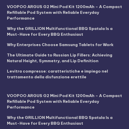
VOOPOO ARGUS G2 Mini Pod Kit 1200mAh – A Compact
Refillable Pod System with Reliable Everyday
Performance
Why the GRILLION Multifunctional BBQ Spatula Is a
Must-Have for Every BBQ Enthusiast
Why Enterprises Choose Samsung Tablets for Work
The Ultimate Guide to Russian Lip Fillers: Achieving
Natural Height, Symmetry, and Lip Definition
Levitra compresse: caratteristiche e impiego nel
trattamento della disfunzione erettile
VOOPOO ARGUS G2 Mini Pod Kit 1200mAh – A Compact
Refillable Pod System with Reliable Everyday
Performance
Why the GRILLION Multifunctional BBQ Spatula Is a
Must-Have for Every BBQ Enthusiast