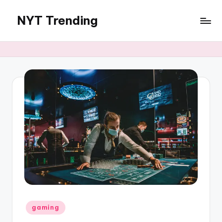
NYT Trending
Skip
to
content
Posted
gaming
in