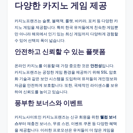
다양한 카지노 게임 제공
카지노프랜즈는 슬롯, 블랙잭, 룰렛, 바카라, 포커 등 다양한 카
지노 게임을 제공합니다. 특히 한국 유저들에게 친숙한 게임뿐
만 아니라 해외에서 인기 있는 최신 게임까지 다양하게 경험할
수 있어 선택의 폭이 넓습니다.
안전하고 신뢰할 수 있는 플랫폼
온라인 카지노를 이용할 때 가장 중요한 것은
안전성
입니다.
카지노프랜즈는 공정한 게임 환경을 제공하기 위해 SSL 암호
화 기술과 같은 보안 시스템을 도입하여 유저들의 개인정보와
자금을 안전하게 보호합니다. 또한, 국제적인 라이센스를 보유
하여 신뢰도를 높이고 있습니다.
풍부한 보너스와 이벤트
카지노사이트인 카지노프랜즈는 신규 회원을 위한
웰컴 보너
스
부터 재충전 보너스, 무료 스핀, 이벤트 쿠폰 등 다양한 혜택
을 제공합니다. 이러한 프로모션은 유저들이 더 많은 게임을