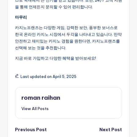
을 통해 언제든지 문의할 수 있어 편리합니다.
마무리
카지노프랜즈는 다양한 게임, 강력한 보안, 풍부한 보너스로
한국 온라인 카지노 시장에서 두각을 나타내고 있습니다. 만약
안전하고 재미있는 카지노 경험을 원한다면, 카지노프랜즈를
선택해 보는 것을 추천합니다.
지금 바로 가입하고 다양한 혜택을 받아보세요!
Last updated on April 5, 2025
roman raihan
View All Posts
Post
Previous Post
Next Post