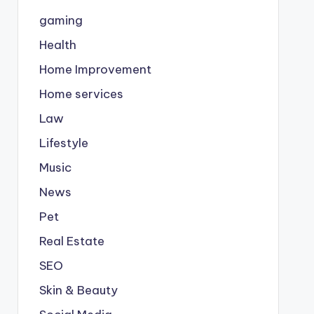
gaming
Health
Home Improvement
Home services
Law
Lifestyle
Music
News
Pet
Real Estate
SEO
Skin & Beauty