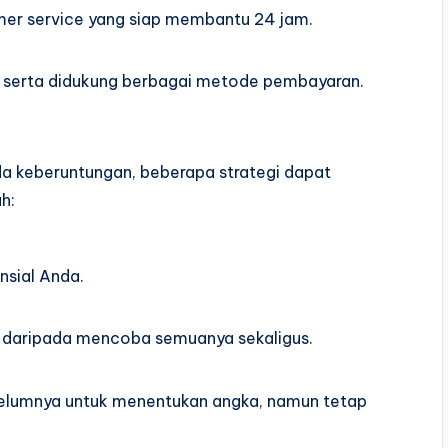
omer service yang siap membantu 24 jam.
t serta didukung berbagai metode pembayaran.
a keberuntungan, beberapa strategi dapat
h:
nsial Anda.
ik daripada mencoba semuanya sekaligus.
lumnya untuk menentukan angka, namun tetap