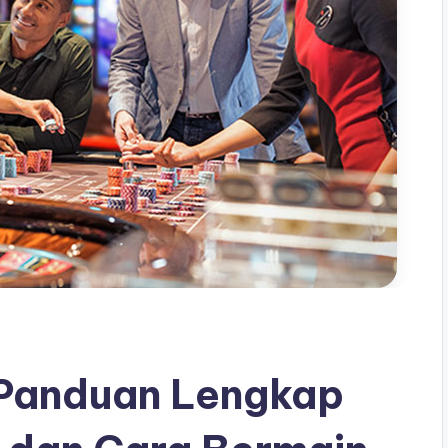
: Panduan Lengkap