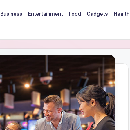
Business
Entertainment
Food
Gadgets
Health