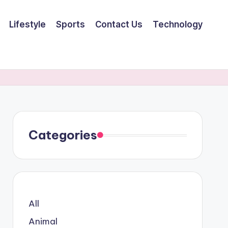
Lifestyle
Sports
Contact Us
Technology
Categories
All
Animal