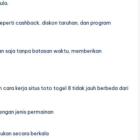
ula.
eperti cashback, diskon taruhan, dan program
n saja tanpa batasan waktu, memberikan
cara kerja situs toto togel 8 tidak jauh berbeda dari
engan jenis permainan
kukan secara berkala