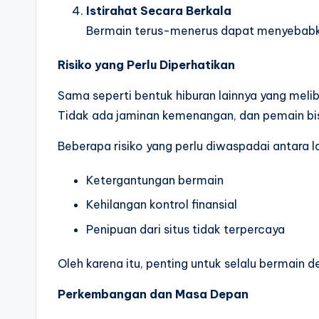
Istirahat Secara Berkala
Bermain terus-menerus dapat menyebabka
Risiko yang Perlu Diperhatikan
Sama seperti bentuk hiburan lainnya yang meliba
Tidak ada jaminan kemenangan, dan pemain bi
Beberapa risiko yang perlu diwaspadai antara la
Ketergantungan bermain
Kehilangan kontrol finansial
Penipuan dari situs tidak terpercaya
Oleh karena itu, penting untuk selalu bermain d
Perkembangan dan Masa Depan